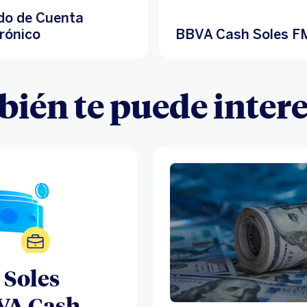
do de Cuenta
rónico
BBVA Cash Soles F
ién te puede interes
 Soles
VA Cash