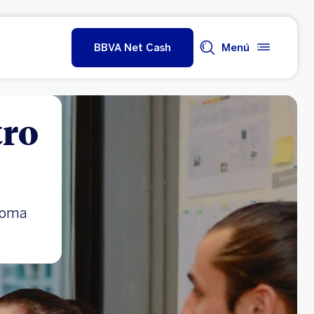
BBVA Net Cash
Menú
tro
froma