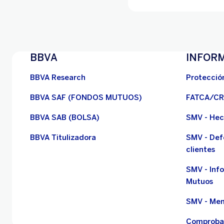
BBVA
INFORM
BBVA Research
Protecció
BBVA SAF (FONDOS MUTUOS)
FATCA/C
BBVA SAB (BOLSA)
SMV - Hec
BBVA Titulizadora
SMV - Def
clientes
SMV - Inf
Mutuos
SMV - Mem
Comproban