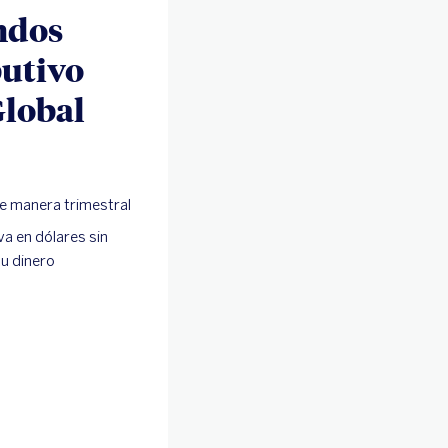
ndos
butivo
Global
e manera trimestral
va en dólares sin
tu dinero