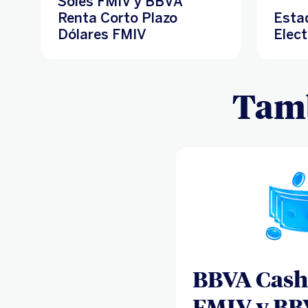
Soles FMIV y BBVA
Renta Corto Plazo
Esta
Dólares FMIV
Elect
Tamb
BBVA Cash
FMIV y BB