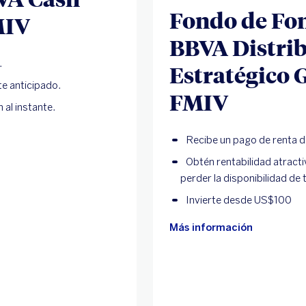
Fondo de Fo
MIV
BBVA Distri
.
Estratégico 
e anticipado.
FMIV
 al instante.
Recibe un pago de renta d
Obtén rentabilidad atracti
perder la disponibilidad de 
Invierte desde US$100
Más información